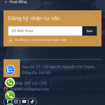
Hoạt động
Đăng ký nhận tư vấn
Tôi đồng ý với Chính sách bảo mật.
Địa chỉ: 27 – 29 ngõ 91, Nguyễn Chí Thanh,
Đống Đa, Hà Nội
Hotline: 097 111 7245
luat360.vn@gmail.com