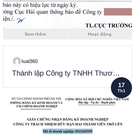
Xem thêm
Hoạt động
luat360
Thành lập Công ty TNHH Thương
mại Minh Thiện Store
17
Th1