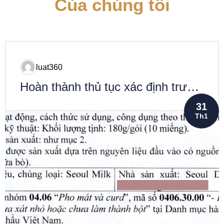
Của chúng tôi
luat360
Hoàn thành thủ tục xác định trước
mã số hàng hóa HS code cho sản
31
phẩm phô mai
Th1