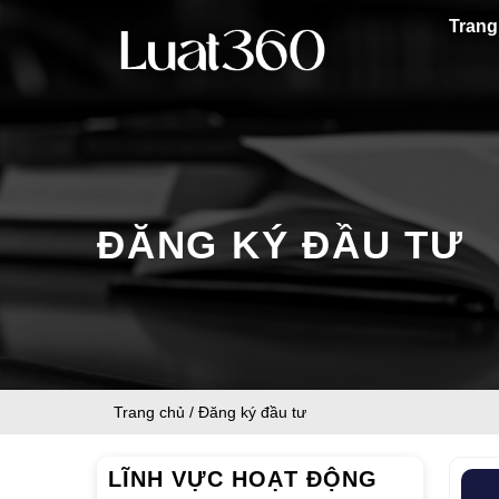
Bỏ
Trang
qua
nội
dung
ĐĂNG KÝ ĐẦU TƯ
Trang chủ
/
Đăng ký đầu tư
LĨNH VỰC HOẠT ĐỘNG