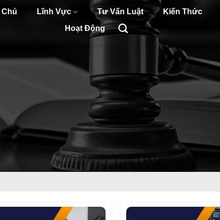
 Chủ
Lĩnh Vực
Tư Vấn Luật
Kiến Thức
Hoạt Động